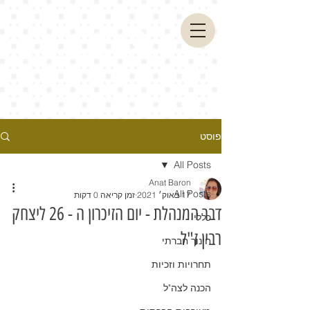
מקיף ז' אשדוד
בית ספר שהוא בית
פוסט
All Posts
Anat Baron
All Posts
17 באוק׳ 2021
זמן קריאה 0 דקות
דבר המנהלת - יום הזיכרון ה - 26 ליצחק
כללי
רבין ז"ל
חינוך חברתי
תחרויות וזכיות
הכנה לצה"ל